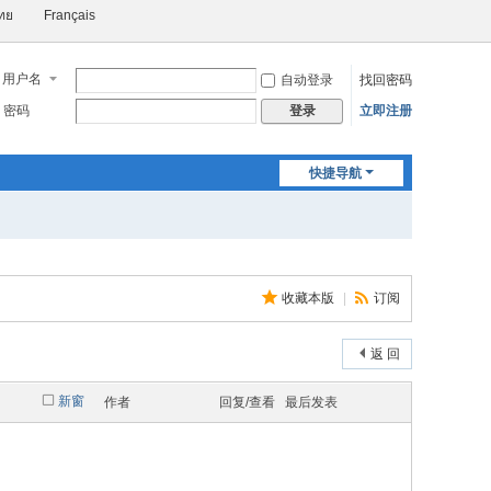
ทย
Français
用户名
自动登录
找回密码
密码
立即注册
登录
快捷导航
收藏本版
|
订阅
返 回
新窗
作者
回复/查看
最后发表