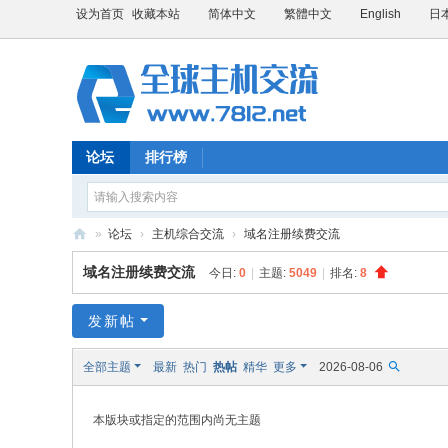
设为首页
收藏本站
简体中文
繁體中文
English
日
论坛
排行榜
»
论坛
›
主机综合交流
›
域名注册续费交流
全
域名注册续费交流
今日:
0
|
主题:
5049
|
排名:
8
球
主
发新帖
机
全部主题
最新
热门
热帖
精华
更多
2026-08-06
交
流
本版块或指定的范围内尚无主题
论