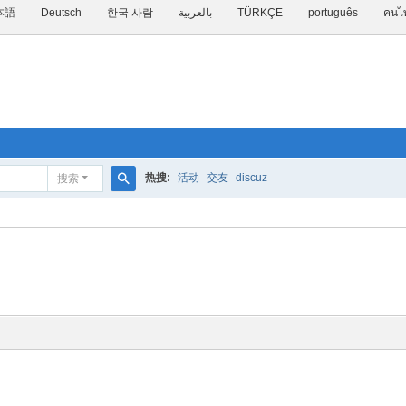
本語
Deutsch
한국 사람
بالعربية
TÜRKÇE
português
คนไ
热搜:
活动
交友
discuz
搜索
搜
索