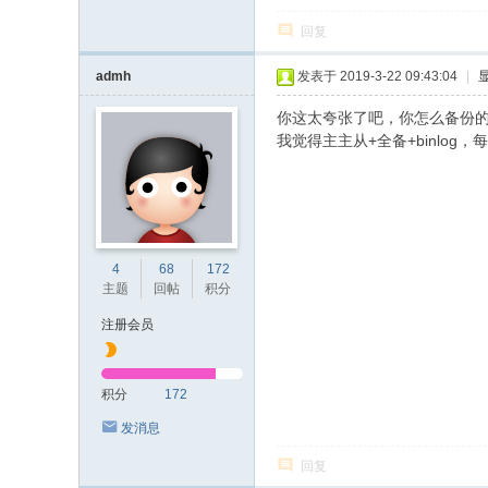
回复
admh
发表于 2019-3-22 09:43:04
|
你这太夸张了吧，你怎么备份
我觉得主主从+全备+binlog
4
68
172
主题
回帖
积分
注册会员
积分
172
发消息
回复