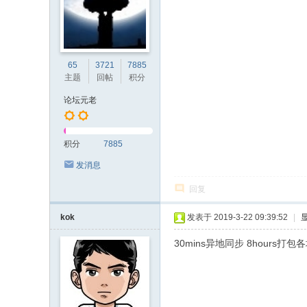
65
3721
7885
主题
回帖
积分
论坛元老
积分
7885
发消息
回复
kok
发表于 2019-3-22 09:39:52
|
30mins异地同步 8hours打包