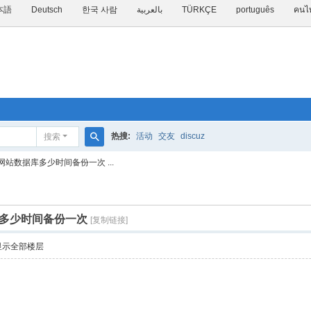
本語
Deutsch
한국 사람
بالعربية
TÜRKÇE
português
คนไ
热搜:
活动
交友
discuz
搜索
搜
站数据库多少时间备份一次 ...
索
多少时间备份一次
[复制链接]
显示全部楼层