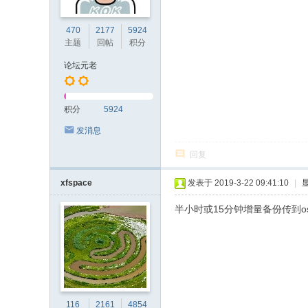
470
2177
5924
主题
回帖
积分
论坛元老
积分
5924
发消息
回复
xfspace
发表于 2019-3-22 09:41:10
|
半小时或15分钟增量备份传到os
116
2161
4854