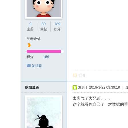
坛
9
80
189
主题
回帖
积分
注册会员
积分
189
发消息
回复
欧阳逍遥
发表于 2019-3-22 09:39:18
|
太客气了大兄弟。。。
这个就看你自己了 对数据的