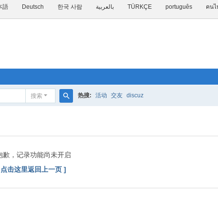
本語
Deutsch
한국 사람
بالعربية
TÜRKÇE
português
คนไ
热搜:
活动
交友
discuz
搜索
搜
索
抱歉，记录功能尚未开启
[ 点击这里返回上一页 ]