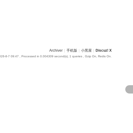
Archiver
|
手机版
|
小黑屋
|
Discuz! X
26-8-7 09:47
, Processed in 0.004309 second(s), 1 queries , Gzip On, Redis On.