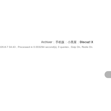
Archiver
|
手机版
|
小黑屋
|
Discuz! X
26-8-7 04:43
, Processed in 0.003294 second(s), 0 queries , Gzip On, Redis On.