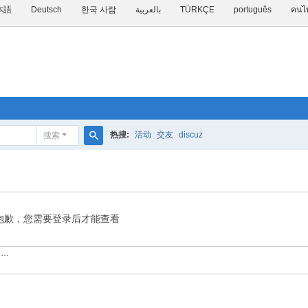
本語
Deutsch
한국 사람
بالعربية
TÜRKÇE
português
คนไ
热搜:
活动
交友
discuz
搜索
搜
索
抱歉，您需要登录后才能查看
……