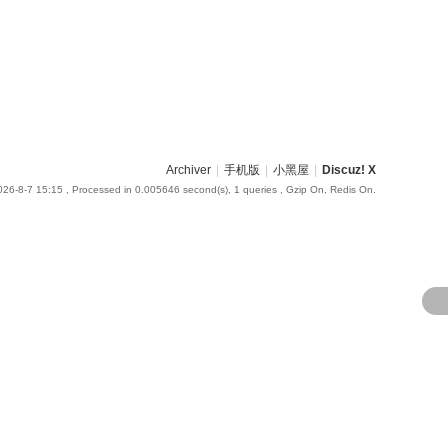
Archiver
|
手机版
|
小黑屋
|
Discuz! X
26-8-7 15:15
, Processed in 0.005646 second(s), 1 queries , Gzip On, Redis On.