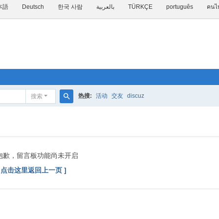
本語
Deutsch
한국 사람
بالعربية
TÜRKÇE
português
คนไ
热搜:
活动
交友
discuz
搜索
搜
索
抱歉，留言板功能尚未开启
[ 点击这里返回上一页 ]